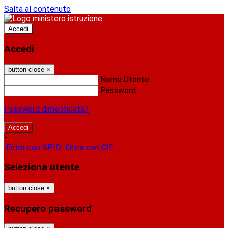
Salta al contenuto
Accedi
Accedi
button close
×
Nome Utente
Password
Password dimenticata?
-
Entra con SPID
Entra con CIE
Seleziona utente
button close
×
Recupero password