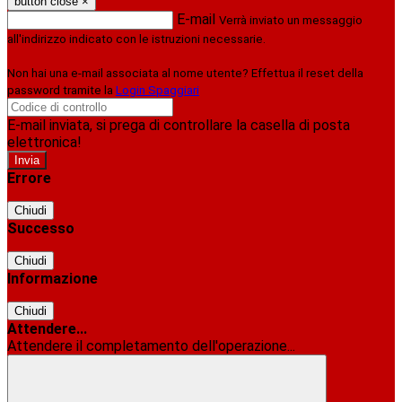
button close
×
E-mail
Verrà inviato un messaggio
all'indirizzo indicato con le istruzioni necessarie.
Non hai una e-mail associata al nome utente? Effettua il reset della
password tramite la
Login Spaggiari
E-mail inviata, si prega di controllare la casella di posta
elettronica!
Errore
Chiudi
Successo
Chiudi
Informazione
Chiudi
Attendere...
Attendere il completamento dell'operazione...