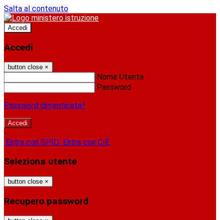
Salta al contenuto
Accedi
Accedi
button close
×
Nome Utente
Password
Password dimenticata?
-
Entra con SPID
Entra con CIE
Seleziona utente
button close
×
Recupero password