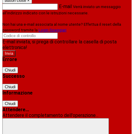
button close
×
E-mail
Verrà inviato un messaggio
all'indirizzo indicato con le istruzioni necessarie.
Non hai una e-mail associata al nome utente? Effettua il reset della
password tramite la
Login Spaggiari
E-mail inviata, si prega di controllare la casella di posta
elettronica!
Errore
Chiudi
Successo
Chiudi
Informazione
Chiudi
Attendere...
Attendere il completamento dell'operazione...