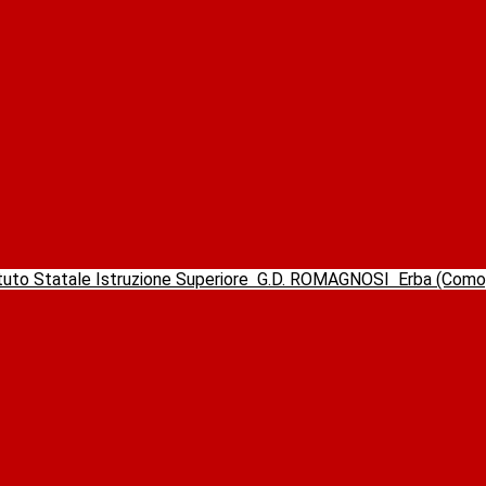
ituto Statale Istruzione Superiore
G.D. ROMAGNOSI
Erba (Com