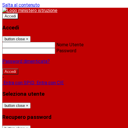
Salta al contenuto
Accedi
Accedi
button close
×
Nome Utente
Password
Password dimenticata?
-
Entra con SPID
Entra con CIE
Seleziona utente
button close
×
Recupero password