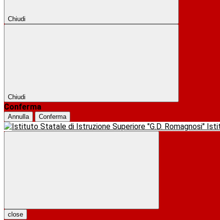
Chiudi
Chiudi
Conferma
Annulla
Conferma
Ist
close