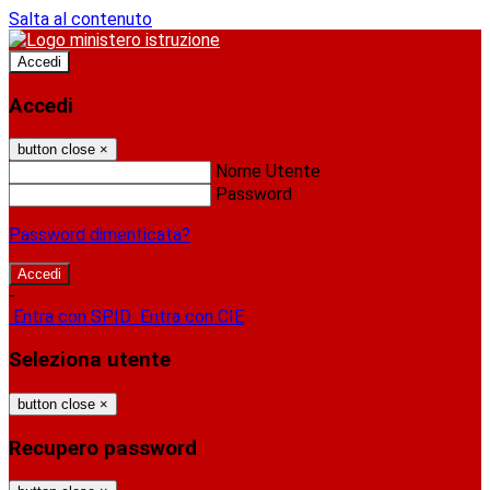
Salta al contenuto
Accedi
Accedi
button close
×
Nome Utente
Password
Password dimenticata?
-
Entra con SPID
Entra con CIE
Seleziona utente
button close
×
Recupero password