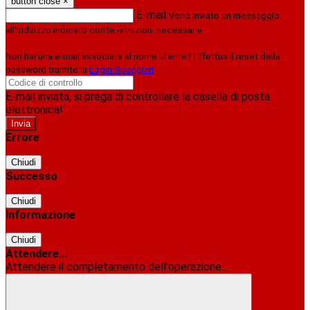
button close
×
E-mail
Verrà inviato un messaggio
all'indirizzo indicato con le istruzioni necessarie.
Non hai una e-mail associata al nome utente? Effettua il reset della
password tramite la
Login Spaggiari
E-mail inviata, si prega di controllare la casella di posta
elettronica!
Errore
Chiudi
Successo
Chiudi
Informazione
Chiudi
Attendere...
Attendere il completamento dell'operazione...