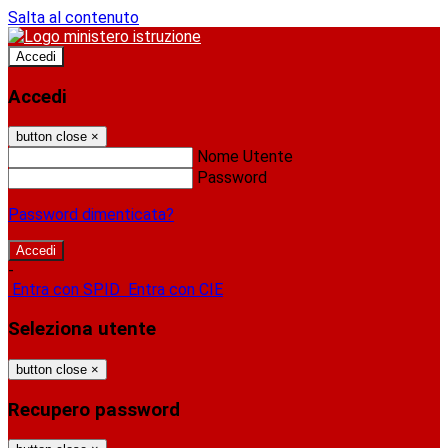
Salta al contenuto
Accedi
Accedi
button close
×
Nome Utente
Password
Password dimenticata?
-
Entra con SPID
Entra con CIE
Seleziona utente
button close
×
Recupero password