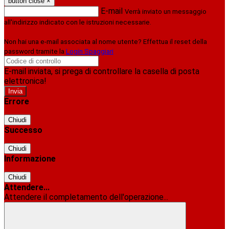
button close
×
E-mail
Verrà inviato un messaggio
all'indirizzo indicato con le istruzioni necessarie.
Non hai una e-mail associata al nome utente? Effettua il reset della
password tramite la
Login Spaggiari
E-mail inviata, si prega di controllare la casella di posta
elettronica!
Errore
Chiudi
Successo
Chiudi
Informazione
Chiudi
Attendere...
Attendere il completamento dell'operazione...