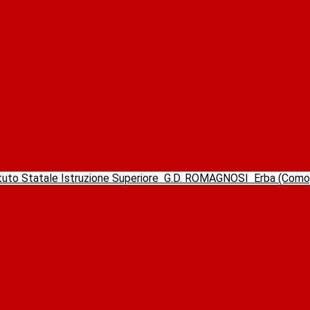
ituto Statale Istruzione Superiore
G.D. ROMAGNOSI
Erba (Com