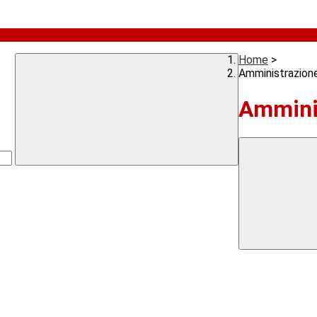
Home
>
Amministrazion
Ammini