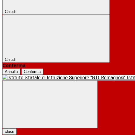
Chiudi
Chiudi
Conferma
Annulla
Conferma
Ist
close