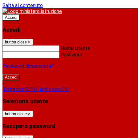
Salta al contenuto
Accedi
Accedi
button close
×
Nome Utente
Password
Password dimenticata?
-
Entra con SPID
Entra con CIE
Seleziona utente
button close
×
Recupero password