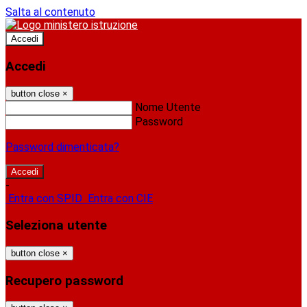
Salta al contenuto
Accedi
Accedi
button close
×
Nome Utente
Password
Password dimenticata?
-
Entra con SPID
Entra con CIE
Seleziona utente
button close
×
Recupero password