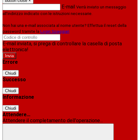
button close
×
E-mail
Verrà inviato un messaggio
all'indirizzo indicato con le istruzioni necessarie.
Non hai una e-mail associata al nome utente? Effettua il reset della
password tramite la
Login Spaggiari
E-mail inviata, si prega di controllare la casella di posta
elettronica!
Errore
Chiudi
Successo
Chiudi
Informazione
Chiudi
Attendere...
Attendere il completamento dell'operazione...