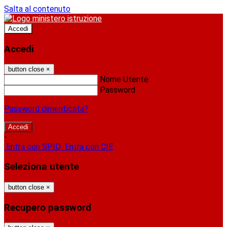
Salta al contenuto
Accedi
Accedi
button close
×
Nome Utente
Password
Password dimenticata?
-
Entra con SPID
Entra con CIE
Seleziona utente
button close
×
Recupero password