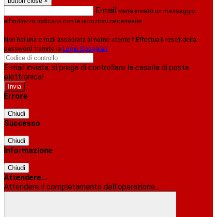
button close
×
E-mail
Verrà inviato un messaggio
all'indirizzo indicato con le istruzioni necessarie.
Non hai una e-mail associata al nome utente? Effettua il reset della
password tramite la
Login Spaggiari
E-mail inviata, si prega di controllare la casella di posta
elettronica!
Errore
Chiudi
Successo
Chiudi
Informazione
Chiudi
Attendere...
Attendere il completamento dell'operazione...