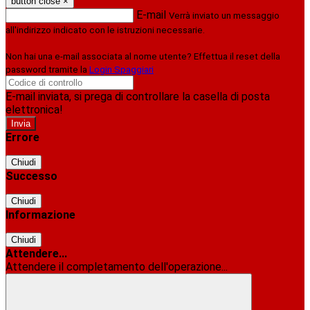
button close
×
E-mail
Verrà inviato un messaggio
all'indirizzo indicato con le istruzioni necessarie.
Non hai una e-mail associata al nome utente? Effettua il reset della
password tramite la
Login Spaggiari
E-mail inviata, si prega di controllare la casella di posta
elettronica!
Errore
Chiudi
Successo
Chiudi
Informazione
Chiudi
Attendere...
Attendere il completamento dell'operazione...