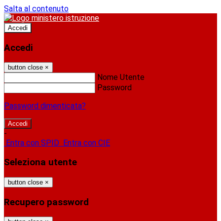
Salta al contenuto
Accedi
Accedi
button close
×
Nome Utente
Password
Password dimenticata?
-
Entra con SPID
Entra con CIE
Seleziona utente
button close
×
Recupero password