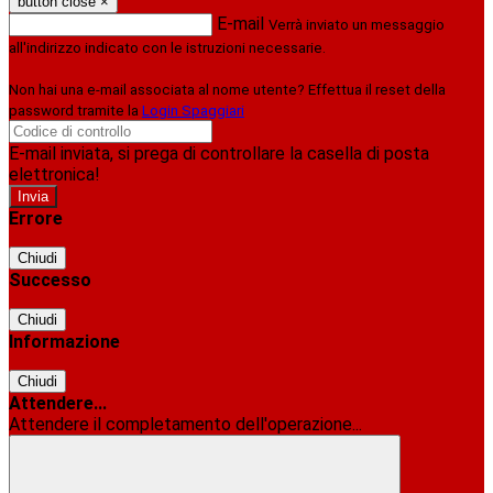
button close
×
E-mail
Verrà inviato un messaggio
all'indirizzo indicato con le istruzioni necessarie.
Non hai una e-mail associata al nome utente? Effettua il reset della
password tramite la
Login Spaggiari
E-mail inviata, si prega di controllare la casella di posta
elettronica!
Errore
Chiudi
Successo
Chiudi
Informazione
Chiudi
Attendere...
Attendere il completamento dell'operazione...