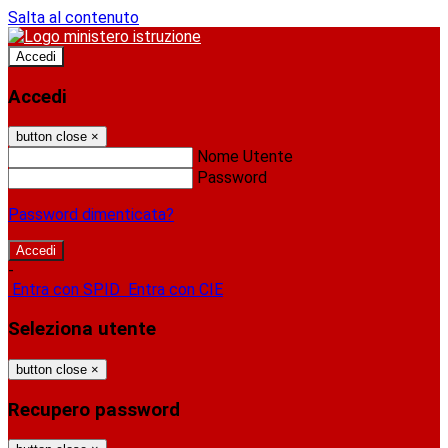
Salta al contenuto
Accedi
Accedi
button close
×
Nome Utente
Password
Password dimenticata?
-
Entra con SPID
Entra con CIE
Seleziona utente
button close
×
Recupero password