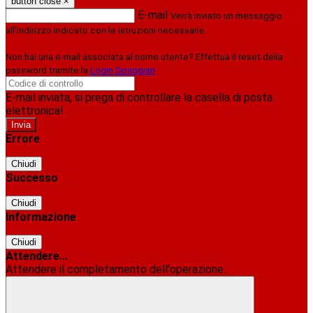
button close
×
E-mail
Verrà inviato un messaggio
all'indirizzo indicato con le istruzioni necessarie.
Non hai una e-mail associata al nome utente? Effettua il reset della
password tramite la
Login Spaggiari
E-mail inviata, si prega di controllare la casella di posta
elettronica!
Errore
Chiudi
Successo
Chiudi
Informazione
Chiudi
Attendere...
Attendere il completamento dell'operazione...