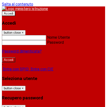
Salta al contenuto
Accedi
Accedi
button close
×
Nome Utente
Password
Password dimenticata?
-
Entra con SPID
Entra con CIE
Seleziona utente
button close
×
Recupero password