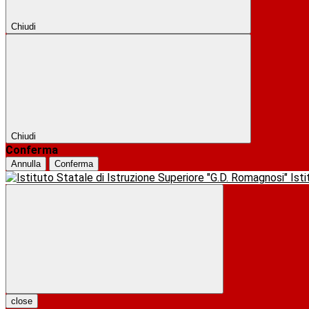
Chiudi
Chiudi
Conferma
Annulla
Conferma
Ist
close