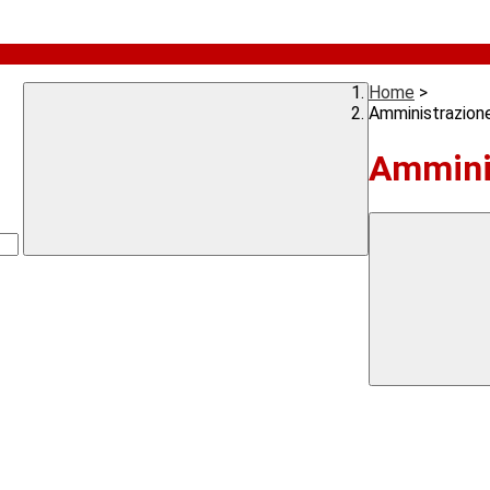
Home
>
Amministrazion
Ammini