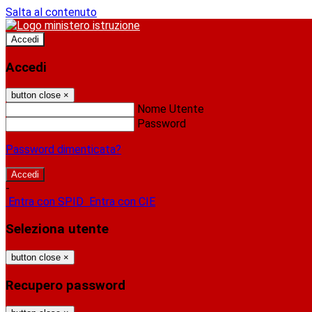
Salta al contenuto
Accedi
Accedi
button close
×
Nome Utente
Password
Password dimenticata?
-
Entra con SPID
Entra con CIE
Seleziona utente
button close
×
Recupero password