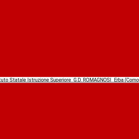
ituto Statale Istruzione Superiore
G.D. ROMAGNOSI
Erba (Com