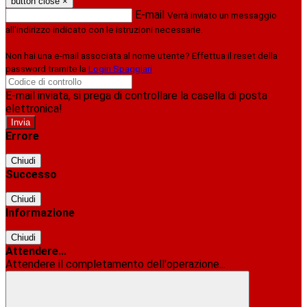
button close
×
E-mail
Verrà inviato un messaggio
all'indirizzo indicato con le istruzioni necessarie.
Non hai una e-mail associata al nome utente? Effettua il reset della
password tramite la
Login Spaggiari
E-mail inviata, si prega di controllare la casella di posta
elettronica!
Errore
Chiudi
Successo
Chiudi
Informazione
Chiudi
Attendere...
Attendere il completamento dell'operazione...