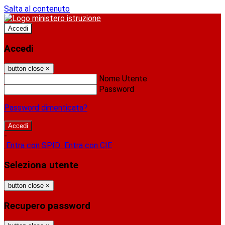
Salta al contenuto
Accedi
Accedi
button close
×
Nome Utente
Password
Password dimenticata?
-
Entra con SPID
Entra con CIE
Seleziona utente
button close
×
Recupero password