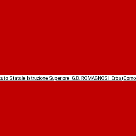
ituto Statale Istruzione Superiore
G.D. ROMAGNOSI
Erba (Com