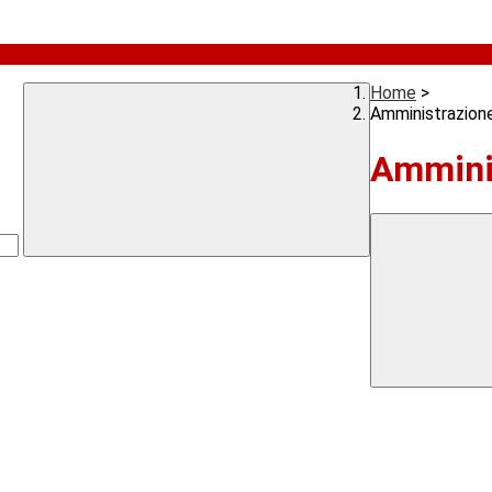
Home
>
Amministrazion
Ammini