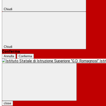
Chiudi
Chiudi
Conferma
Annulla
Conferma
Ist
close