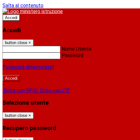
Salta al contenuto
Accedi
Accedi
button close
×
Nome Utente
Password
Password dimenticata?
-
Entra con SPID
Entra con CIE
Seleziona utente
button close
×
Recupero password