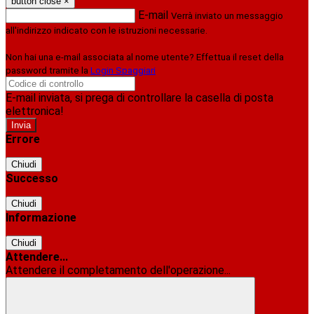
button close
×
E-mail
Verrà inviato un messaggio
all'indirizzo indicato con le istruzioni necessarie.
Non hai una e-mail associata al nome utente? Effettua il reset della
password tramite la
Login Spaggiari
E-mail inviata, si prega di controllare la casella di posta
elettronica!
Errore
Chiudi
Successo
Chiudi
Informazione
Chiudi
Attendere...
Attendere il completamento dell'operazione...