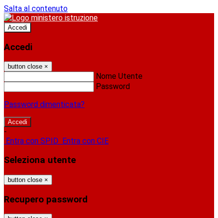
Salta al contenuto
Accedi
Accedi
button close
×
Nome Utente
Password
Password dimenticata?
-
Entra con SPID
Entra con CIE
Seleziona utente
button close
×
Recupero password