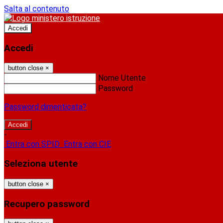
Salta al contenuto
Accedi
Accedi
button close
×
Nome Utente
Password
Password dimenticata?
-
Entra con SPID
Entra con CIE
Seleziona utente
button close
×
Recupero password