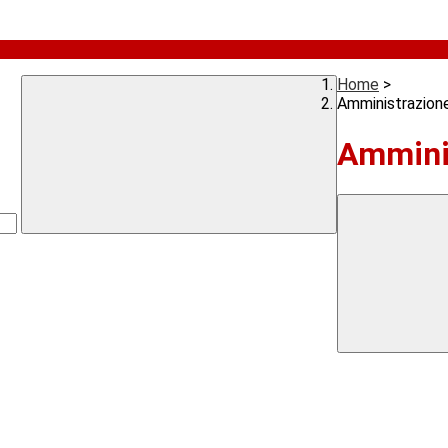
Home
>
Amministrazion
Ammini