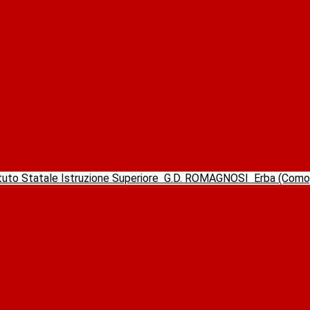
ituto Statale Istruzione Superiore
G.D. ROMAGNOSI
Erba (Com