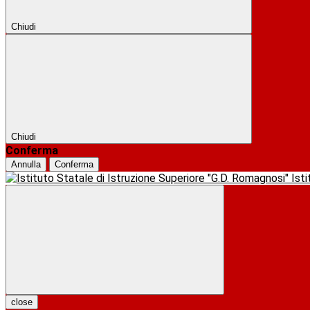
Chiudi
Chiudi
Conferma
Annulla
Conferma
Ist
close