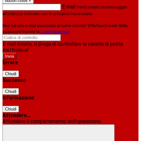
button close
×
E-mail
Verrà inviato un messaggio
all'indirizzo indicato con le istruzioni necessarie.
Non hai una e-mail associata al nome utente? Effettua il reset della
password tramite la
Login Spaggiari
E-mail inviata, si prega di controllare la casella di posta
elettronica!
Errore
Chiudi
Successo
Chiudi
Informazione
Chiudi
Attendere...
Attendere il completamento dell'operazione...