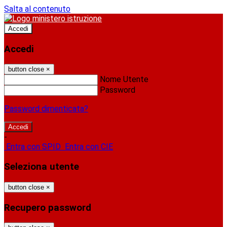
Salta al contenuto
Accedi
Accedi
button close
×
Nome Utente
Password
Password dimenticata?
-
Entra con SPID
Entra con CIE
Seleziona utente
button close
×
Recupero password