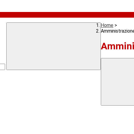
Home
>
Amministrazion
Ammini