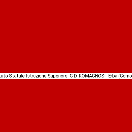
ituto Statale Istruzione Superiore
G.D. ROMAGNOSI
Erba (Com