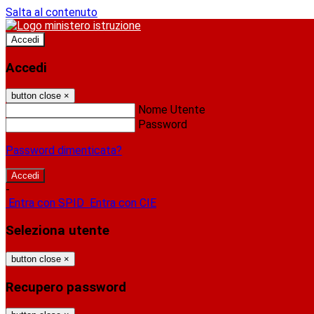
Salta al contenuto
Accedi
Accedi
button close
×
Nome Utente
Password
Password dimenticata?
-
Entra con SPID
Entra con CIE
Seleziona utente
button close
×
Recupero password