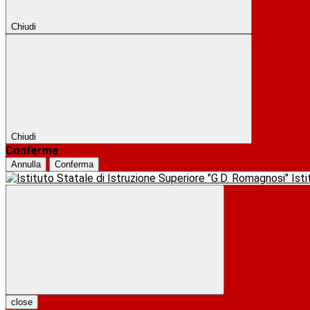
Chiudi
Chiudi
Conferma
Annulla
Conferma
Ist
close