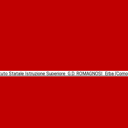
ituto Statale Istruzione Superiore
G.D. ROMAGNOSI
Erba (Com