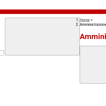
Home
>
Amministrazion
Ammini