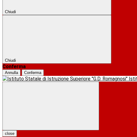
Chiudi
Chiudi
Conferma
Annulla
Conferma
Ist
close