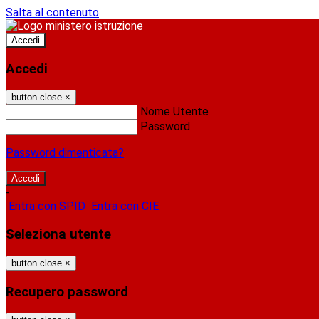
Salta al contenuto
Accedi
Accedi
button close
×
Nome Utente
Password
Password dimenticata?
-
Entra con SPID
Entra con CIE
Seleziona utente
button close
×
Recupero password