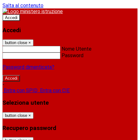
Salta al contenuto
Accedi
Accedi
button close
×
Nome Utente
Password
Password dimenticata?
-
Entra con SPID
Entra con CIE
Seleziona utente
button close
×
Recupero password