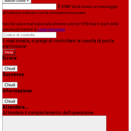
button close
×
E-mail
Verrà inviato un messaggio
all'indirizzo indicato con le istruzioni necessarie.
Non hai una e-mail associata al nome utente? Effettua il reset della
password tramite la
Login Spaggiari
E-mail inviata, si prega di controllare la casella di posta
elettronica!
Errore
Chiudi
Successo
Chiudi
Informazione
Chiudi
Attendere...
Attendere il completamento dell'operazione...