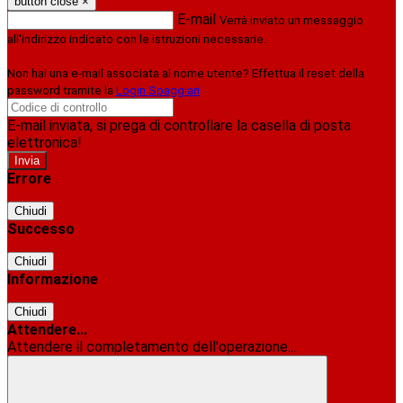
button close
×
E-mail
Verrà inviato un messaggio
all'indirizzo indicato con le istruzioni necessarie.
Non hai una e-mail associata al nome utente? Effettua il reset della
password tramite la
Login Spaggiari
E-mail inviata, si prega di controllare la casella di posta
elettronica!
Errore
Chiudi
Successo
Chiudi
Informazione
Chiudi
Attendere...
Attendere il completamento dell'operazione...