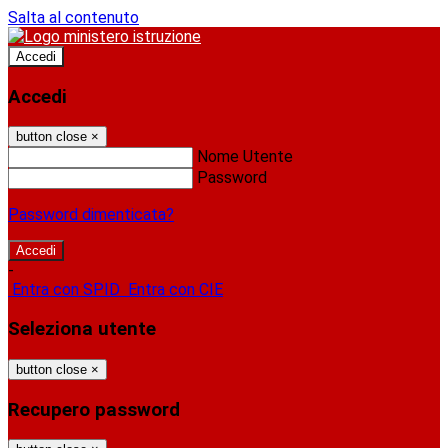
Salta al contenuto
Accedi
Accedi
button close
×
Nome Utente
Password
Password dimenticata?
-
Entra con SPID
Entra con CIE
Seleziona utente
button close
×
Recupero password