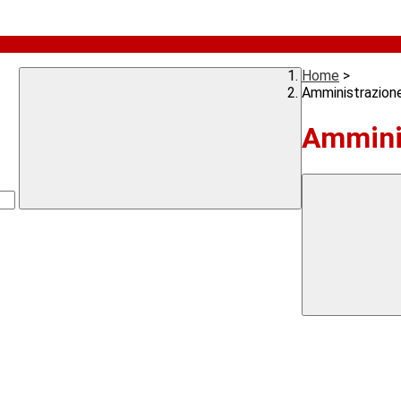
Home
>
Amministrazion
Ammini