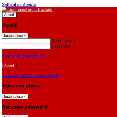
Salta al contenuto
Accedi
Accedi
button close
×
Nome Utente
Password
Password dimenticata?
-
Entra con SPID
Entra con CIE
Seleziona utente
button close
×
Recupero password