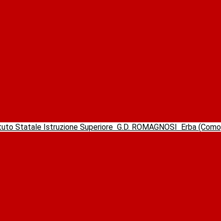
ituto Statale Istruzione Superiore
G.D. ROMAGNOSI
Erba (Com