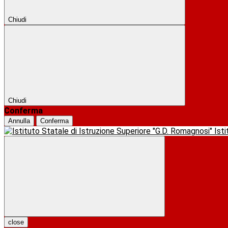
Chiudi
Chiudi
Conferma
Annulla
Conferma
Ist
close