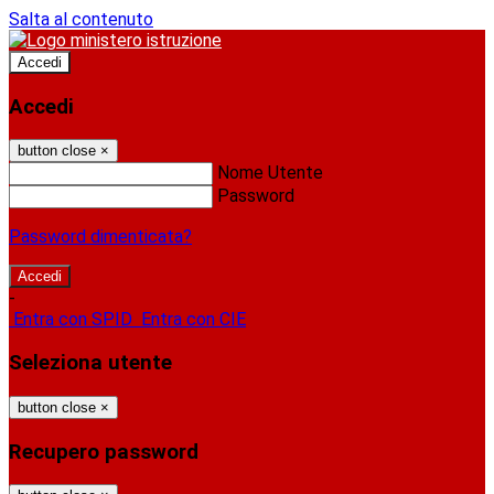
Salta al contenuto
Accedi
Accedi
button close
×
Nome Utente
Password
Password dimenticata?
-
Entra con SPID
Entra con CIE
Seleziona utente
button close
×
Recupero password