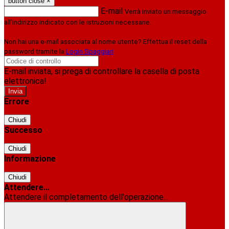
button close
×
E-mail
Verrà inviato un messaggio
all'indirizzo indicato con le istruzioni necessarie.
Non hai una e-mail associata al nome utente? Effettua il reset della
password tramite la
Login Spaggiari
E-mail inviata, si prega di controllare la casella di posta
elettronica!
Errore
Chiudi
Successo
Chiudi
Informazione
Chiudi
Attendere...
Attendere il completamento dell'operazione...