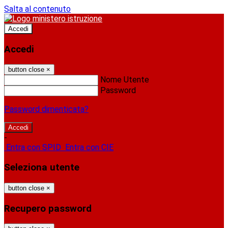
Salta al contenuto
Accedi
Accedi
button close
×
Nome Utente
Password
Password dimenticata?
-
Entra con SPID
Entra con CIE
Seleziona utente
button close
×
Recupero password