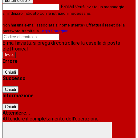
button close
×
E-mail
Verrà inviato un messaggio
all'indirizzo indicato con le istruzioni necessarie.
Non hai una e-mail associata al nome utente? Effettua il reset della
password tramite la
Login Spaggiari
E-mail inviata, si prega di controllare la casella di posta
elettronica!
Errore
Chiudi
Successo
Chiudi
Informazione
Chiudi
Attendere...
Attendere il completamento dell'operazione...